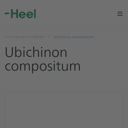
Op
Onze geneesmiddelen
Ubichinon compositum
Ubichinon
compositum