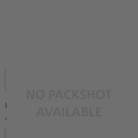
Ubichinon compositum
Ampullen
Ampullen