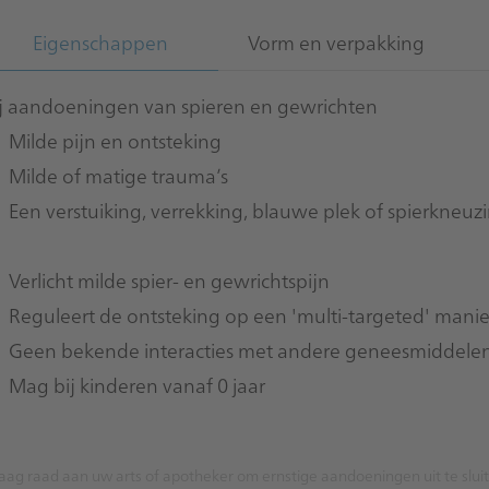
Eigenschappen
Vorm en verpakking
ij aandoeningen van spieren en gewrichten
Milde pijn en ontsteking
Milde of matige trauma’s
Een verstuiking, verrekking, blauwe plek of spierkneuz
Verlicht milde spier- en gewrichtspijn
Reguleert de ontsteking op een 'multi-targeted' manie
Geen bekende interacties met andere geneesmiddele
Mag bij kinderen vanaf 0 jaar
aag raad aan uw arts of apotheker om ernstige aandoeningen uit te slu