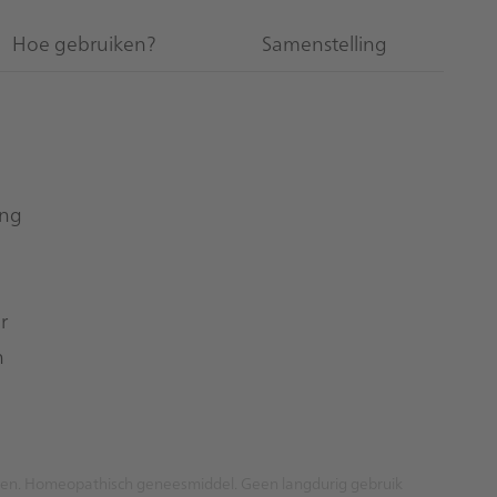
Hoe gebruiken?
Samenstelling
ing
r
n
iten. Homeopathisch geneesmiddel. Geen langdurig gebruik