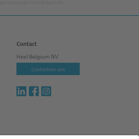
egistratiehouder: Heel Belgium NV.
Contact
Heel Belgium NV
Contacteer ons
LinkedIn
Facebook
Instagram