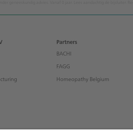
nder geneeskundig advies. Vanaf 0 jaar. Lees aandachtig de bijsluiter. R
V
Partners
BACHI
FAGG
cturing
Homeopathy Belgium