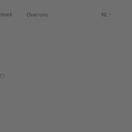
rzoek
Over ons
NL
LanguageSw
jn